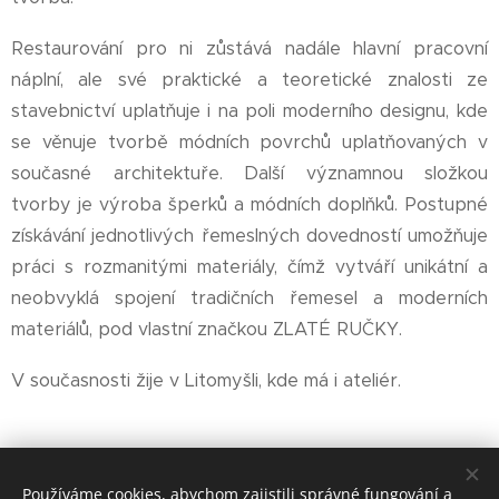
Restaurování pro ni zůstává nadále hlavní pracovní
náplní, ale své praktické a teoretické znalosti ze
stavebnictví uplatňuje i na poli moderního designu, kde
se věnuje tvorbě módních povrchů uplatňovaných v
současné architektuře. Další významnou složkou
tvorby je výroba šperků a módních doplňků. Postupné
získávání jednotlivých řemeslných dovedností umožňuje
práci s rozmanitými materiály, čímž vytváří unikátní a
neobvyklá spojení tradičních řemesel a moderních
materiálů, pod vlastní značkou ZLATÉ RUČKY.
V současnosti žije v Litomyšli, kde má i ateliér.
Používáme cookies, abychom zajistili správné fungování a